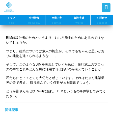
トップ
会社情報
事業内容
制作実績
お問合せ
Top
Company
Service
Works
Contact
BIMは設計者のためというより、むしろ施主のためにあるのではな
いでしょうか。
つまり、建築については素人の施主が、それでもちゃんと思いどお
りの建物を建てられるような……。
そして、このようなBIMを実現していくために、設計施工のプロセ
スの中でこれをどんな風に活用すれば良いのか考えていくことが、
私たちにとってとても大切だと感じています。それはたぶん建築業
界の皆で考え、 取り組んでいく必要がある問題でしょう。
どうか皆さんもぜひRevitに触れ、 BIMというものを体験してみてく
ださい。
関連記事