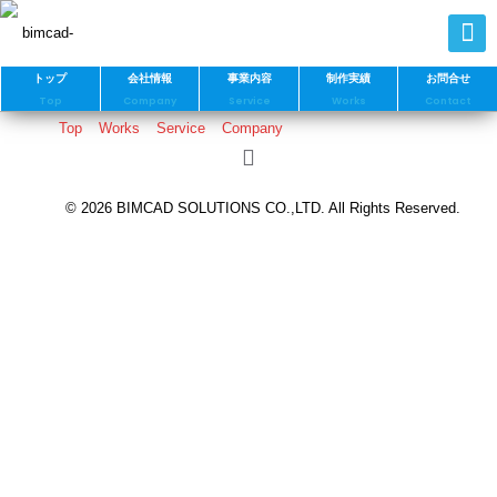
トップ
会社情報
事業内容
制作実績
お問合せ
Top
Company
Service
Works
Contact
Top
Works
Service
Company
© 2026 BIMCAD SOLUTIONS CO.,LTD. All Rights Reserved.